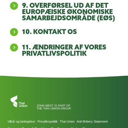
9. OVERFØRSEL UD AF DET
EUROPÆISKE ØKONOMISKE
SAMARBEJDSOMRÅDE (EØS)
10. KONTAKT OS
11. ÆNDRINGER AF VORES
PRIVATLIVSPOLITIK
JOHN WEST IS PART OF
THE THAI UNION GROUP.
Vilkår og betingelser
Privatlivspolitik
Thai Union
Anti-Bribery Statement